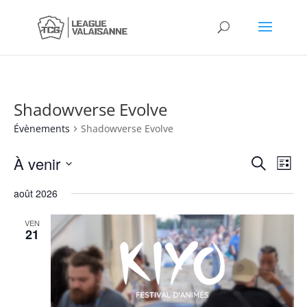
Shadowverse Evolve
Évènements
Shadowverse Evolve
Recher
Nav
À venir
Recherche
Liste
de
et
Sélectionnez
vue
naviga
août 2026
une
Év
de
date.
VEN
vues
21
Évène