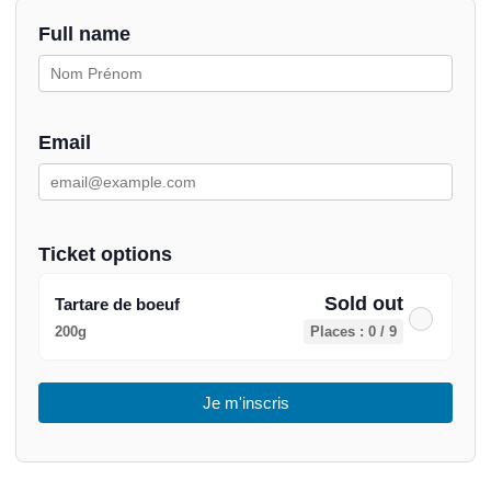
Full name
Email
Ticket options
Sold out
Tartare de boeuf
200g
Places : 0 / 9
Je m'inscris