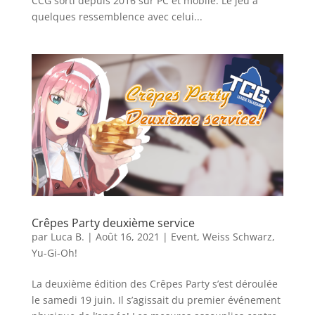
CCG sorti depuis 2016 sur PC et mobile. Le jeu a
quelques ressemblence avec celui...
Crêpes Party deuxième service
par
Luca B.
|
Août 16, 2021
|
Event
,
Weiss Schwarz
,
Yu-Gi-Oh!
La deuxième édition des Crêpes Party s’est déroulée
le samedi 19 juin. Il s’agissait du premier événement