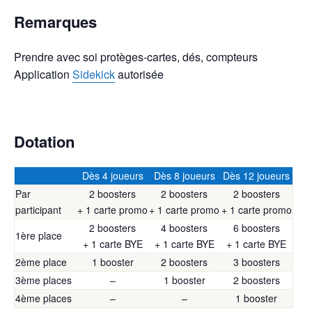
Remarques
Prendre avec soi protèges-cartes, dés, compteurs
Application
Sidekick
autorisée
Dotation
Dès 4 joueurs
Dès 8 joueurs
Dès 12 joueurs
Par
2 boosters
2 boosters
2 boosters
participant
+ 1 carte promo
+ 1 carte promo
+ 1 carte promo
2 boosters
4 boosters
6 boosters
1ère place
+ 1 carte BYE
+ 1 carte BYE
+ 1 carte BYE
2ème place
1 booster
2 boosters
3 boosters
3ème places
–
1 booster
2 boosters
4ème places
–
–
1 booster